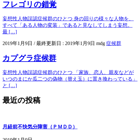
フレゴリの錯覚
妄想性人物誤認症候群のひとつ 身の回りの様々な人物を、
すべて「ある人物の変装」であると見なしてしまう妄想。
最 […]
2019年1月9日
/ 最終更新日 :
2019年1月9日
mdg
症候群
カプグラ症候群
妄想性人物誤認症候群のひとつ 「家族、恋人、親友などが
いつのまにか瓜二つの偽物（替え玉）に置き換わっている」
と […]
最近の投稿
月経前不快気分障害（ＰＭＤＤ）
2019年1月9日